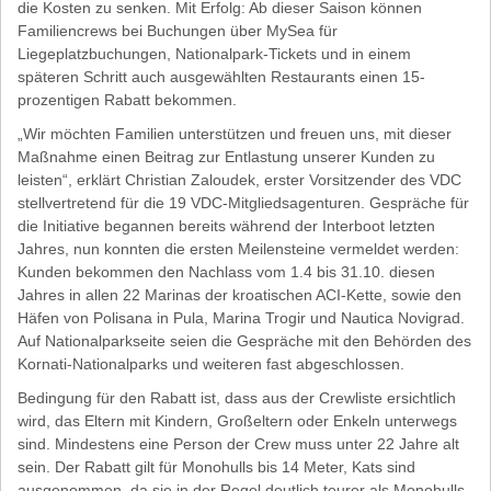
die Kosten zu senken. Mit Erfolg: Ab dieser Saison können
Familiencrews bei Buchungen über MySea für
Liegeplatzbuchungen, Nationalpark-Tickets und in einem
späteren Schritt auch ausgewählten Restaurants einen 15-
prozentigen Rabatt bekommen.
„Wir möchten Familien unterstützen und freuen uns, mit dieser
Maßnahme einen Beitrag zur Entlastung unserer Kunden zu
leisten“, erklärt Christian Zaloudek, erster Vorsitzender des VDC
stellvertretend für die 19 VDC-Mitgliedsagenturen. Gespräche für
die Initiative begannen bereits während der Interboot letzten
Jahres, nun konnten die ersten Meilensteine vermeldet werden:
Kunden bekommen den Nachlass vom 1.4 bis 31.10. diesen
Jahres in allen 22 Marinas der kroatischen ACI-Kette, sowie den
Häfen von Polisana in Pula, Marina Trogir und Nautica Novigrad.
Auf Nationalparkseite seien die Gespräche mit den Behörden des
Kornati-Nationalparks und weiteren fast abgeschlossen.
Bedingung für den Rabatt ist, dass aus der Crewliste ersichtlich
wird, das Eltern mit Kindern, Großeltern oder Enkeln unterwegs
sind. Mindestens eine Person der Crew muss unter 22 Jahre alt
sein. Der Rabatt gilt für Monohulls bis 14 Meter, Kats sind
ausgenommen, da sie in der Regel deutlich teurer als Monohulls