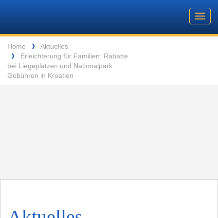
Barone
Header
Navigation
Toggl
Yachting
navig
Breadcrumb
Language
Home
Aktuelles
❱
Erleichterung für Familien: Rabatte
❱
ENTSPANNUNG VOR DEN MALERISCHEN INSELN DER SEYCHELLEN
bei Liegeplätzen und Nationalpark
Gebühren in Kroatien
Aktuelles