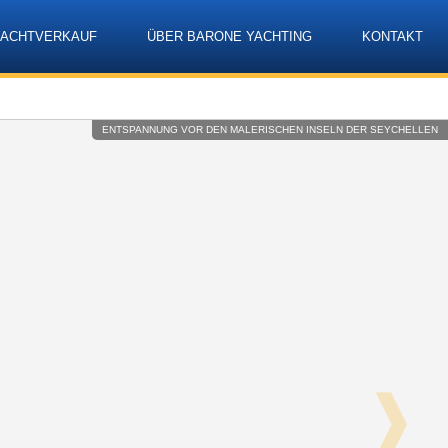
YACHTVERKAUF
ÜBER BARONE YACHTING
KONTAKT
Language
ENTSPANNUNG VOR DEN MALERISCHEN INSELN DER SEYCHELLEN
❱