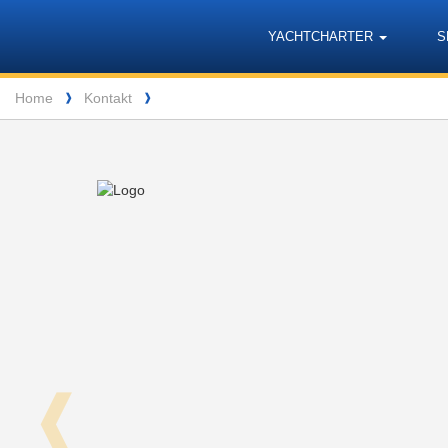
Barone
Header
Navigation
YACHTCHARTER
S
Yachting
Breadcrumb
Home
Kontakt
❱
❱
❰