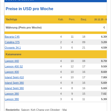
Flotten
und
Preise
Preise in USD pro Woche
2026
-
Koh
Yachttyp
Kab.
Pers.
Bauj.
20.12.25 - 02.0
Chang
&
Koh
Währung (Preis pro Woche)
€
Samui
Bavaria C45
4
11
18
6.300
Catalina 375
2
4
09
3.200
Oceanis 34.1
3
6
21
4.590
Katamarane
Lagoon 440
4
10
08
8.700
Lagoon 400 S2
4
12
17
9.500
Lagoon 400
4
10
16
8.600
Island Spirit 410
4
10
17
7.800
Island Spirit 380
4
8
16
5.600
Island Spirit 380
4
8
16
5.600
Lagoon 380
4
9
15
7.021
Lagoon 380
3
6
11
5.300
Revierinfo:
Saison: Koh Chang von Oktober - Mai