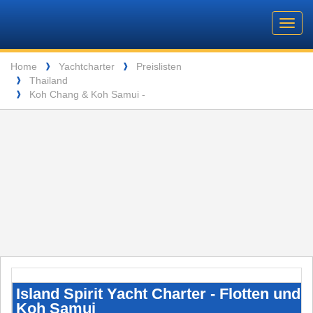
Barone
Header
Navigation
Toggl
Yachting
navig
Breadcrumb
Language
Home
Yachtcharter
Preislisten
❱
❱
Thailand
❱
ENTSPANNUNG VOR DEN MALERISCHEN INSELN DER SEYCHELLEN
Koh Chang & Koh Samui -
❱
Island
Spirit
Yacht
Island Spirit Yacht Charter - Flotten und
Charter
Koh Samui
-