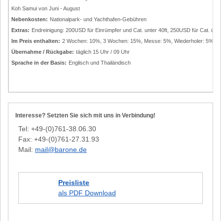
Koh Samui von Juni - August
Nebenkosten:
Nationalpark- und Yachthafen-Gebühren
Extras:
Endreinigung: 200USD für Einrümpfer und Cat. unter 40ft, 250USD für Cat. ü
Im Preis enthalten:
2 Wochen: 10%, 3 Wochen: 15%, Messe: 5%, Wiederholer: 5%, 3 
Übernahme / Rückgabe:
täglich 15 Uhr / 09 Uhr
Sprache in der Basis:
Englisch und Thailändisch
Interesse? Setzten Sie sich mit uns in Verbindung!
Tel: +49-(0)761-38.06.30
Fax: +49-(0)761-27.31.93
Mail:
mail@barone.de
Preisliste
als PDF Download