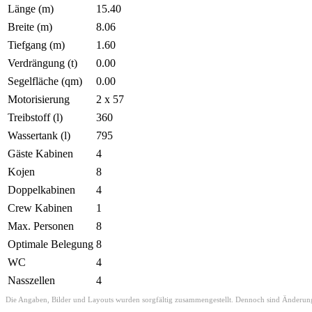
Länge (m)
15.40
Breite (m)
8.06
Tiefgang (m)
1.60
Verdrängung (t)
0.00
Segelfläche (qm)
0.00
Motorisierung
2 x 57
Treibstoff (l)
360
Wassertank (l)
795
Gäste Kabinen
4
Kojen
8
Doppelkabinen
4
Crew Kabinen
1
Max. Personen
8
Optimale Belegung
8
WC
4
Nasszellen
4
Die Angaben, Bilder und Layouts wurden sorgfältig zusammengestellt. Dennoch sind Änderungen