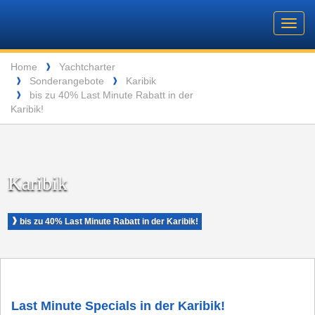
Barone
Header
Navigation
Toggl
Yachting
navig
Breadcrumb
Language
Home
Yachtcharter
❱
Sonderangebote
Karibik
❱
❱
KARIBISCHE INSELN VON OBEN (C) ANDREW JOHNSON
bis zu 40% Last Minute Rabatt in der
❱
Karibik!
Karibik
❱
bis zu 40% Last Minute Rabatt in der Karibik!
Last Minute Specials in der Karibik!