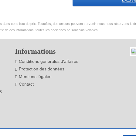
ans cette liste de prix. Toutefois, des erreurs peuvent survenir, nous nous réservons le droi
tie de ces informations, toutes les anciennes ne sont plus valables.
Informations
Conditions générales d'affaires
Protection des données
Mentions légales
Contact
6