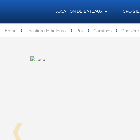
Barone
Header
Navigation
LOCATION DE BATEAUX
CROISIÈ
Yachting
Breadcrumb
Home
Location de bateaux
Prix
Caraïbes
Croisière
❱
❱
❱
❱
❰