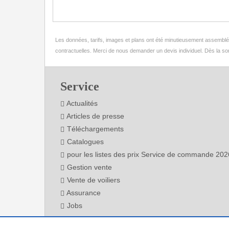
Les données, tarifs, images et plans ont été minutieusement assemblés d
contractuelles. Merci de nous demander un devis individuel. Dès la sor
Footer
Service
Actualités
Articles de presse
Téléchargements
Catalogues
pour les listes des prix Service de commande 202
Gestion vente
Vente de voiliers
Assurance
Jobs