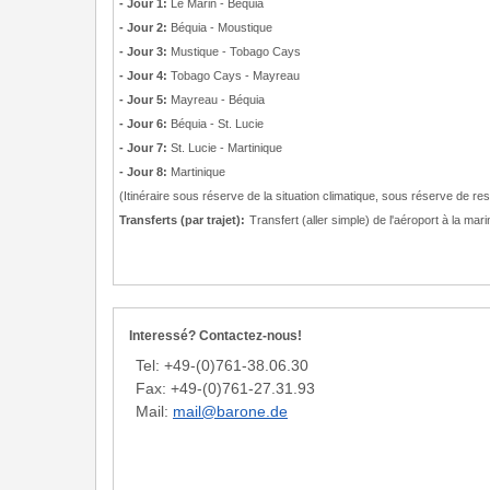
- Jour 1:
Le Marin - Béquia
- Jour 2:
Béquia - Moustique
- Jour 3:
Mustique - Tobago Cays
- Jour 4:
Tobago Cays - Mayreau
- Jour 5:
Mayreau - Béquia
- Jour 6:
Béquia - St. Lucie
- Jour 7:
St. Lucie - Martinique
- Jour 8:
Martinique
(Itinéraire sous réserve de la situation climatique, sous réserve de r
Transferts (par trajet):
Transfert (aller simple) de l'aéroport à la 
Interessé? Contactez-nous!
Tel: +49-(0)761-38.06.30
Fax: +49-(0)761-27.31.93
Mail:
mail@barone.de