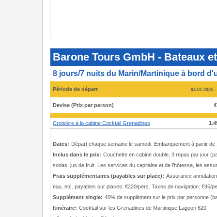
Barone
Tours
GmbH
Barone Tours GmbH - Bateaux et p
-
Bateaux
et
8 jours/7 nuits du Marin/Martinique à bord 
prix
2025
Période de départ
04.01.2025 -
-
Croisière
à
Devise (Prix par person)
€
la
cabine
Cocktail
Croisière à la cabine Cocktail Grenadines
1.4
Grenadines
Dates:
Départ chaque semaine le samedi. Embarquement à partir de 1
Inclus dans le prix:
Couchette en cabine double, 3 repas par jour (pas
sodas, jus de fruit. Les services du capitaine et de l’hôtesse, les a
Frais supplémentaires (payables sur place):
Assurance annulation.
eau, etc. payables sur places: €220/pers. Taxes de navigation: €95/pe
Supplément single:
40% de supplément sur le prix par personne (b
Itinéraire:
Cocktail sur les Grenadines de Martinique Lagoon 620