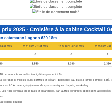
rix 2025 - Croisière à la cabine Cocktail 
d'un catamaran Lagoon 620 18m
 24.01.2025
25.01.2025 - 11.04.2025
12.04.2025 - 02.05.2025
03.05.2025 - 31
€
€
€
90
1.550
1.390
1.350
8h et retour le samedi suivant, débarquement à 9h.
 de repas le midi les jours d'arrivée et départ), Boissons: eau plate à temps complet, café, t
ssurances RC Armateur, équipement de sports nautiques : kayak, snorkeling.
 Les frais de visas en escales et clearances, bar: autres softdrinks et boissons alcoolisées,
rs.
ase cabine double)