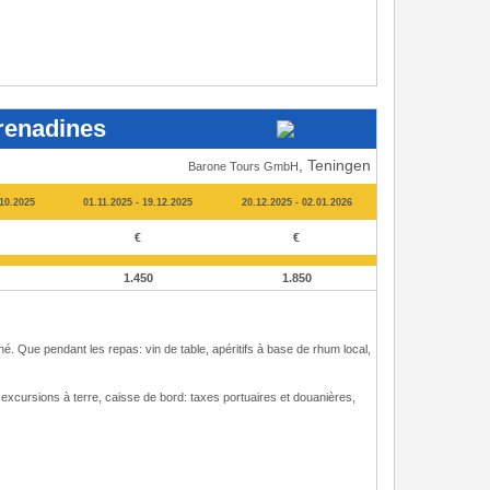
Grenadines
, Teningen
Barone Tours GmbH
.10.2025
01.11.2025 - 19.12.2025
20.12.2025 - 02.01.2026
€
€
1.450
1.850
hé. Que pendant les repas: vin de table, apéritifs à base de rhum local,
 excursions à terre, caisse de bord: taxes portuaires et douanières,