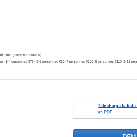
estrictions gouvernementales)
marina : 1-4 personnes €75 , 5-6 personnes €80, 7 personnes €100, 8 personnes €110, 9-12 p
Telecharge la liste
en PDF
DEM