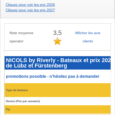
Cliquez pour voir les prix 2026
Cliquez pour voir les prix 2027
3,5
Note moyenne
Afficher les avis
operator:
clients
NICOLS
by
Riverly
NICOLS by Riverly - Bateaux et prix 2025 
-
de Lübz et Fürstenberg
Bateaux
et
prix
2025
promotions possible - n'hésitez pas à demander
-
Aperçu
de
la
Type de bateaux
flotte
pour
les
Devise (Prix par semaine)
bases
de
Lübz
Fly
et