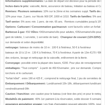
Informations supplémentaires:
La date de départ est décisive pour la période de tarif
Inclus dans le prix:
vaisselle, literie, assurance de bateau, Initiation au bateau et Cart
Remises:
Plusieurs semaines:
10% sur la 2ème et les semaines suppl.
Tarifs de gr
10% pour max. 2 pers. sur Nicols 900 DP, 1000 et 1010.
Tarifs de familles:
5% avec 1 e
Tarif senior:
5% avec min. 1 pers. de min. 65 ans. Remises cumulables jusqu'à 15% (
Options:
Carburant / Consommation gaz/mazout:
sont facturés selon un forfait d
Barbecue à gaz:
€50
Vélos:
€40/semaine/vélo pour adultes, €35/semaine/vélo pour en
gant de toilette, 1 serviette, 1 serviette de bain).
Changeur de courant (12V-220V):
€1
sur demande et selon disponibilité.
nettoyage:
bateaux de moins de 10 m : 100 € à l'intérieur, 50 € à l'extérieur
bateaux de 10 à 13 m : 130 € à l'intérieur, 70 € à l'extérieur. A partir de 13m €170 / €80, mo
des ordures, lavage et nettoyage de la vaisselle, enlèvement de la literie.
Convoyage:
possible entre la plupart des bases, €200. Pour plus de renseignements, n
emballages:
"Tout compris" : à partir de 450 €/semaine ; prix sur demande. Comprend 2
torchons et le carburant.
"forfait hôtel" : entre 190 et 425 € ; comprend le nettoyage final, 1 jeu de serviettes de 
Embarquement / Débarquement:
Lundi/samedi 15h-18h, débarquement lundi/samedi
vendredi/samedi 09h
Caution / franchise:
une caution pour le bateau (voir liste des prix) et pour le netto
Modalités de paiement:
40% 1er paiment à la réservation, solde dossier 6 semaines av
assurance annulation voyage:
Les frais d'annulation pouvant attendre 100%, nous r