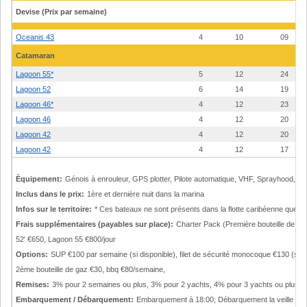
Devise (Prix par semaine)
Oceanis 43
4
10
09
Catamaran
Lagoon 55*
5
12
24
Lagoon 52
6
14
19
Lagoon 46*
4
12
23
Lagoon 46
4
12
20
Lagoon 42
4
12
20
Lagoon 42
4
12
17
Èquipement:
Génois à enrouleur, GPS plotter, Pilote automatique, VHF, Sprayhood, Bi
Inclus dans le prix:
1ère et dernière nuit dans la marina
Infos sur le territoire:
* Ces bateaux ne sont présents dans la flotte caribéenne que pe
Frais supplémentaires (payables sur place):
Charter Pack (Première bouteille de gaz
52' €650, Lagoon 55 €800/jour
Options:
SUP €100 par semaine (si disponible), filet de sécurité monocoque €130 (si di
2ème bouteille de gaz €30, bbq €80/semaine,
Remises:
3% pour 2 semaines ou plus, 3% pour 2 yachts, 4% pour 3 yachts ou plus, 
Embarquement / Débarquement:
Embarquement à 18:00; Débarquement la veille