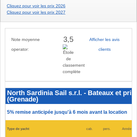
Cliquez pour voir les prix 2026
Cliquez pour voir les prix 2027
3,5
Note moyenne
Afficher les avis
operator:
clients
North
Sardinia
Sail
North Sardinia Sail s.r.l. - Bateaux et pr
s.r.l.
(Grenade)
-
Bateaux
et
prix
5% remise anticipée jusqu'à 6 mois avant la location
2025
-
Grenade
Yacht
Type de yacht
cab.
pers.
Année
Club
(Grenade)