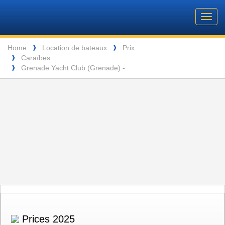
Barone
Header
Navigation
Toggl
Yachting
navig
Breadcrumb
Language
Home
Location de bateaux
Prix
❱
❱
Caraïbes
❱
Grenade Yacht Club (Grenade) -
❱
Prices 2025