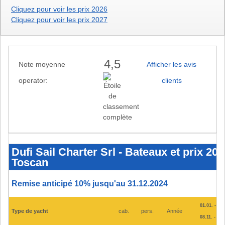
Cliquez pour voir les prix 2026
Cliquez pour voir les prix 2027
4,5
Note moyenne
Afficher les avis
operator:
clients
Dufi
Sail
Charter
Dufi Sail Charter Srl - Bateaux et prix 20
Srl
Toscan
-
Bateaux
et
prix
Remise anticipé 10% jusqu'au 31.12.2024
2025
-
San
01.01. - 28.
Vincenzo,
Type de yacht
cab.
pers.
Année
Scarlino
08.11. - 31.
-