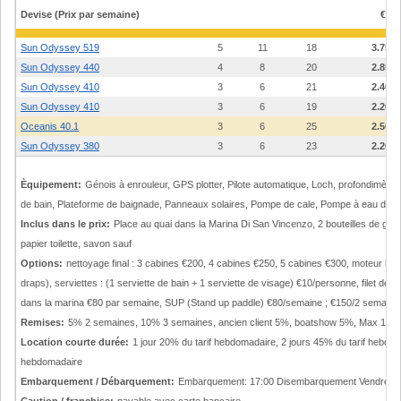
Toscan
Devise (Prix par semaine)
€
Sun Odyssey 519
5
11
18
3.750
Sun Odyssey 440
4
8
20
2.850
Sun Odyssey 410
3
6
21
2.400
Sun Odyssey 410
3
6
19
2.200
Oceanis 40.1
3
6
25
2.500
Sun Odyssey 380
3
6
23
2.200
Èquipement:
Génois à enrouleur, GPS plotter, Pilote automatique, Loch, profondimètr
de bain, Plateforme de baignade, Panneaux solaires, Pompe de cale, Pompe à eau douce
Inclus dans le prix:
Place au quai dans la Marina Di San Vincenzo, 2 bouteilles de gaz, 
papier toilette, savon sauf
Options:
nettoyage final : 3 cabines €200, 4 cabines €250, 5 cabines €300, moteur hors
draps), serviettes : (1 serviette de bain + 1 serviette de visage) €10/personne, filet de s
dans la marina €80 par semaine, SUP (Stand up paddle) €80/semaine ; €150/2 semaines
Remises:
5% 2 semaines, 10% 3 semaines, ancien client 5%, boatshow 5%, Max 15%
Location courte durée:
1 jour 20% du tarif hebdomadaire, 2 jours 45% du tarif hebdom
hebdomadaire
Embarquement / Débarquement:
Embarquement: 17:00 Disembarquement Vendredi 17