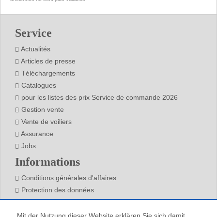
Footer
Service
Actualités
Articles de presse
Téléchargements
Catalogues
pour les listes des prix Service de commande 2026
Gestion vente
Vente de voiliers
Assurance
Jobs
Informations
Conditions générales d'affaires
Protection des données
Mentions légales
Contact
Mit der Nutzung dieser Website erklären Sie sich damit