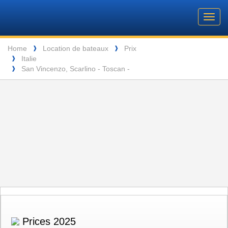
Barone
Header
Navigation
Toggl
Yachting
navig
Breadcrumb
Language
Home
Location de bateaux
Prix
❱
❱
Italie
❱
ENTSPANNUNG VOR DEN MALERISCHEN INSELN DER SEYCHELLEN
San Vincenzo, Scarlino - Toscan -
❱
Prices 2025