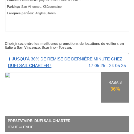
Caution / franchise:
payable avec carte bancaire
Parking:
San Vincenzo: €80/semaine
Langues parlées:
Anglais, italien
Choisissez entre les meilleures promotions de locations de voiliers en
Italie à San Vincenzo, Scarlino - Toscan:
Jusqu'à
JUSQU'À 36% DE REMISE DE DERNIÈRE MINUTE CHEZ
❱
36%
DUFI SAIL CHARTER !
17.05.25 - 24.05.25
de
remise
de
RABAIS
dernière
36%
minute
chez
Dufi
Sail
Charter
PRESTATAIRE: DUFI SAIL CHARTER
!
ITALIE ⇨ ITALIE