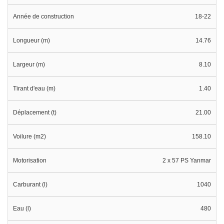
Année de construction
18-22
Longueur (m)
14.76
Largeur (m)
8.10
Tirant d'eau (m)
1.40
Déplacement (t)
21.00
Voilure (m2)
158.10
Motorisation
2 x 57 PS Yanmar
Carburant (l)
1040
Eau (l)
480