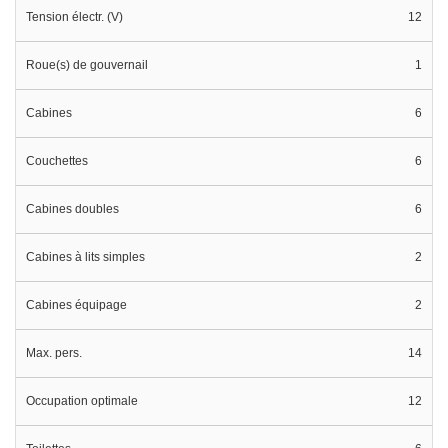
Tension électr. (V)
12
Roue(s) de gouvernail
1
Cabines
6
Couchettes
6
Cabines doubles
6
Cabines à lits simples
2
Cabines équipage
2
Max. pers.
14
Occupation optimale
12