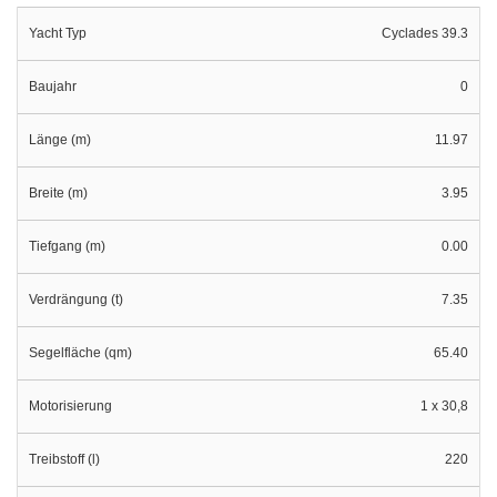
Yacht Typ
Cyclades 39.3
Baujahr
0
Länge (m)
11.97
Breite (m)
3.95
Tiefgang (m)
0.00
Verdrängung (t)
7.35
Segelfläche (qm)
65.40
Motorisierung
1 x 30,8
Treibstoff (l)
220