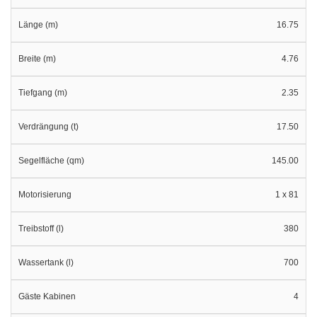
Länge (m)
16.75
Breite (m)
4.76
Tiefgang (m)
2.35
Verdrängung (t)
17.50
Segelfläche (qm)
145.00
Motorisierung
1 x 81
Treibstoff (l)
380
Wassertank (l)
700
Gäste Kabinen
4