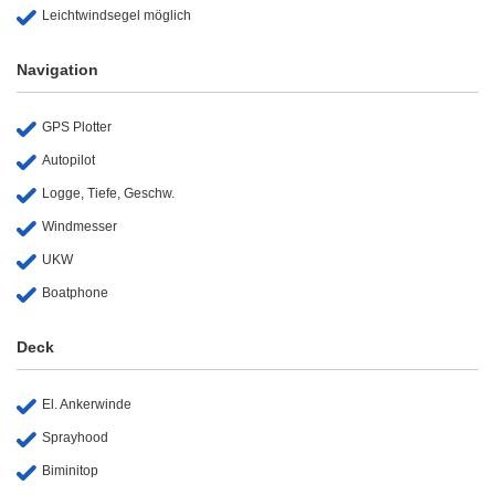
Leichtwindsegel möglich
Navigation
GPS Plotter
Autopilot
Logge, Tiefe, Geschw.
Windmesser
UKW
Boatphone
Deck
El. Ankerwinde
Sprayhood
Biminitop