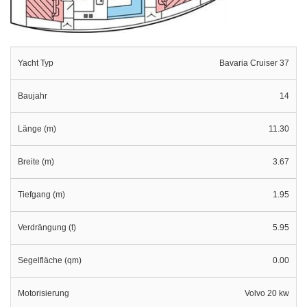
Yacht Typ
Bavaria Cruiser 37
Baujahr
14
Länge (m)
11.30
Breite (m)
3.67
Tiefgang (m)
1.95
Verdrängung (t)
5.95
Segelfläche (qm)
0.00
Motorisierung
Volvo 20 kw