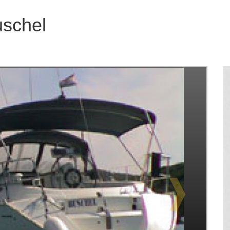
uschel
❱