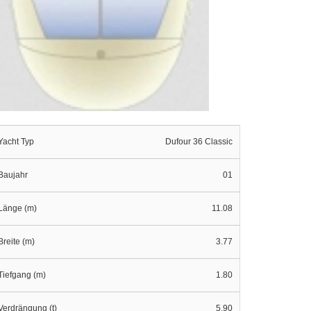
Yacht Typ
Dufour 36 Classic
Baujahr
01
Länge (m)
11.08
Breite (m)
3.77
Tiefgang (m)
1.80
Verdrängung (t)
5.90