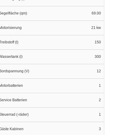
Segelfläche (qm)
69.00
Motorisierung
21 kw
Treibstoff (l)
150
Wassertank (l)
300
Bordspannung (V)
12
Motorbatterien
1
Service Batterien
2
Steuerrad (-räder)
1
Gäste Kabinen
3