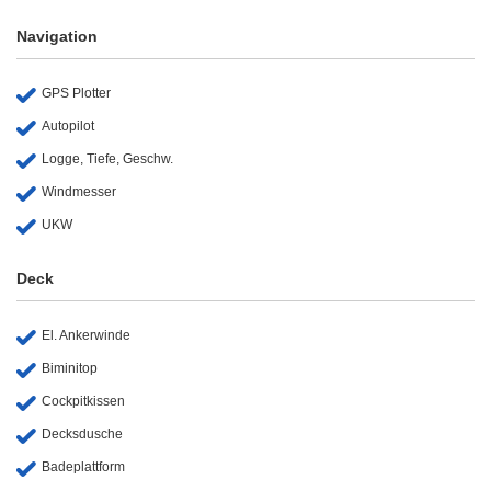
Navigation
GPS Plotter
Autopilot
Logge, Tiefe, Geschw.
Windmesser
UKW
Deck
El. Ankerwinde
Biminitop
Cockpitkissen
Decksdusche
Badeplattform