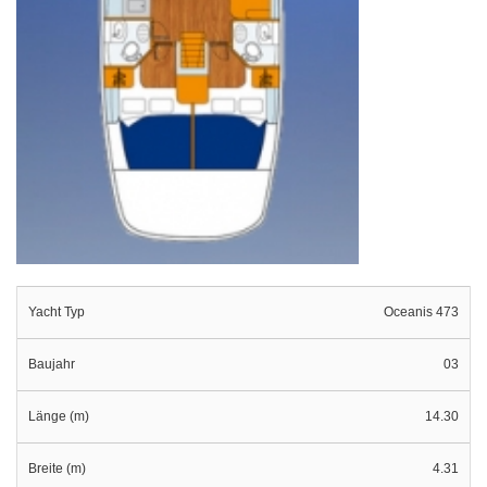
Yacht Typ
Oceanis 473
Baujahr
03
Länge (m)
14.30
Breite (m)
4.31