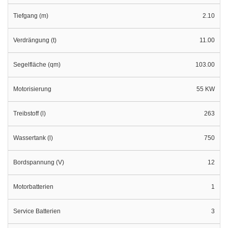
Tiefgang (m)
2.10
Verdrängung (t)
11.00
Segelfläche (qm)
103.00
Motorisierung
55 KW
Treibstoff (l)
263
Wassertank (l)
750
Bordspannung (V)
12
Motorbatterien
1
Service Batterien
3