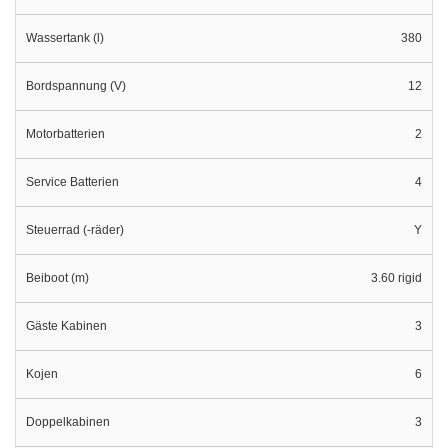
Wassertank (l)
380
Bordspannung (V)
12
Motorbatterien
2
Service Batterien
4
Steuerrad (-räder)
Y
Beiboot (m)
3.60 rigid
Gäste Kabinen
3
Kojen
6
Doppelkabinen
3