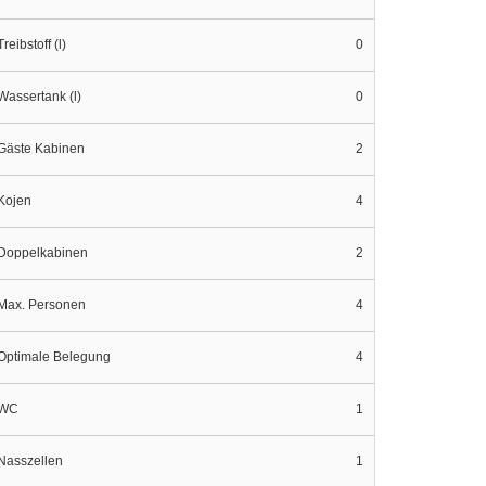
Treibstoff (l)
0
Wassertank (l)
0
Gäste Kabinen
2
Kojen
4
Doppelkabinen
2
Max. Personen
4
Optimale Belegung
4
WC
1
Nasszellen
1