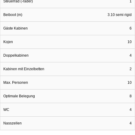
Steuerrad (-räder)
1
Beiboot (m)
3.10 semi rigid
Gäste Kabinen
6
Kojen
10
Doppelkabinen
4
Kabinen mit Einzelbetten
2
Max. Personen
10
Optimale Belegung
8
WC
4
Nasszellen
4