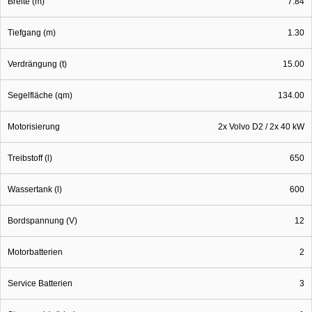
Breite (m)
7.84
Tiefgang (m)
1.30
Verdrängung (t)
15.00
Segelfläche (qm)
134.00
Motorisierung
2x Volvo D2 / 2x 40 kW
Treibstoff (l)
650
Wassertank (l)
600
Bordspannung (V)
12
Motorbatterien
2
Service Batterien
3