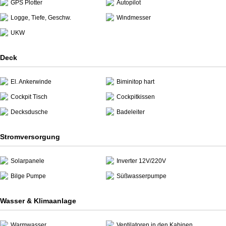
GPS Plotter
Autopilot
Logge, Tiefe, Geschw.
Windmesser
UKW
Deck
El. Ankerwinde
Biminitop hart
Cockpit Tisch
Cockpitkissen
Decksdusche
Badeleiter
Stromversorgung
Solarpanele
Inverter 12V/220V
Bilge Pumpe
Süßwasserpumpe
Wasser & Klimaanlage
Warmwasser
Ventilatoren in den Kabinen