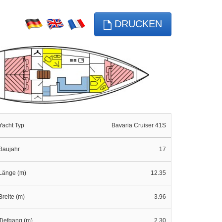
DRUCKEN
Yacht Typ
Bavaria Cruiser 41S
Baujahr
17
Länge (m)
12.35
Breite (m)
3.96
Tiefgang (m)
2.30