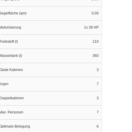
Segelfläche (qm)
0.00
Motorisierung
1x 38 HP
Treibstoff (l)
210
Wassertank (l)
360
Gäste Kabinen
3
Kojen
7
Doppelkabinen
3
Max. Personen
7
Optimale Belegung
6