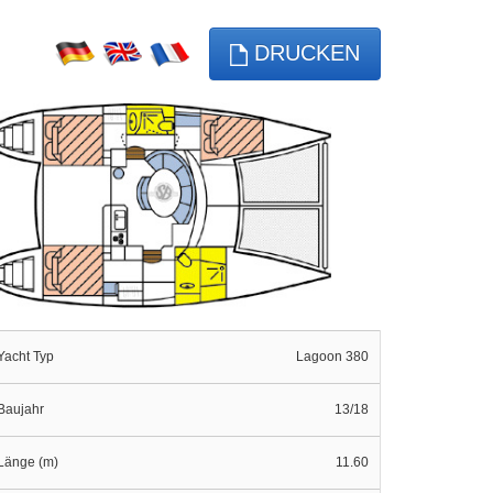
DRUCKEN
Yacht Typ
Lagoon 380
Baujahr
13/18
Länge (m)
11.60