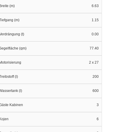
Breite (m)
6.63
Tiefgang (m)
1.15
Verdrängung (t)
0.00
Segelfläche (qm)
77.40
Motorisierung
2 x 27
Treibstoff (l)
200
Wassertank (l)
600
Gäste Kabinen
3
Kojen
6