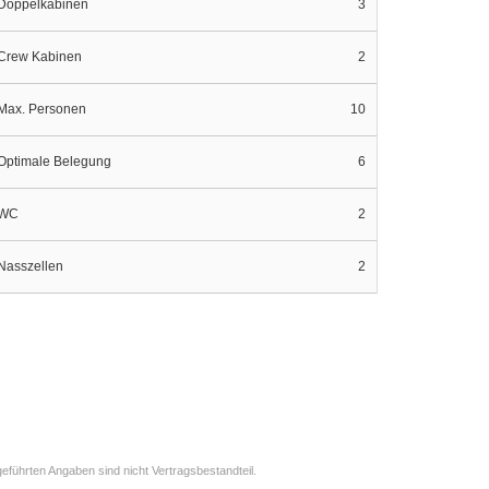
Doppelkabinen
3
Crew Kabinen
2
Max. Personen
10
Optimale Belegung
6
WC
2
Nasszellen
2
eführten Angaben sind nicht Vertragsbestandteil.