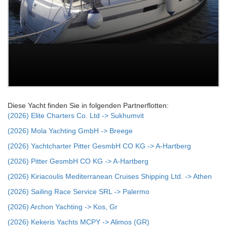
Diese Yacht finden Sie in folgenden Partnerflotten:
(2026) Elite Charters Co. Ltd -> Sukhumvit
(2026) Mola Yachting GmbH -> Breege
(2026) Yachtcharter Pitter GesmbH CO KG -> A-Hartberg
(2026) Pitter GesmbH CO KG -> A-Hartberg
(2026) Kiriacoulis Mediterranean Cruises Shipping Ltd. -> Athen
(2026) Sailing Race Service SRL -> Palermo
(2026) Archon Yachting -> Kos, Gr
(2026) Kekeris Yachts MCPY -> Alimos (GR)