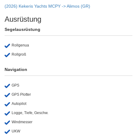
(2026) Kekeris Yachts MCPY -> Alimos (GR)
Ausrüstung
Segelausrüstung
Rollgenua
Rollgroß
Navigation
GPS
GPS Plotter
Autopilot
Logge, Tiefe, Geschw.
Windmesser
UKW