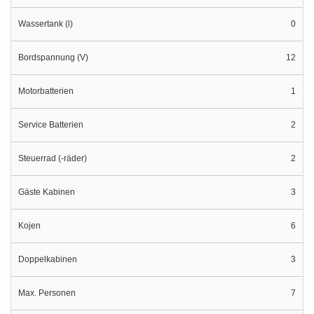
Wassertank (l)
0
Bordspannung (V)
12
Motorbatterien
1
Service Batterien
2
Steuerrad (-räder)
2
Gäste Kabinen
3
Kojen
6
Doppelkabinen
3
Max. Personen
7