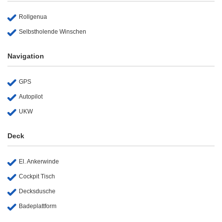
Rollgenua
Selbstholende Winschen
Navigation
GPS
Autopilot
UKW
Deck
El. Ankerwinde
Cockpit Tisch
Decksdusche
Badeplattform