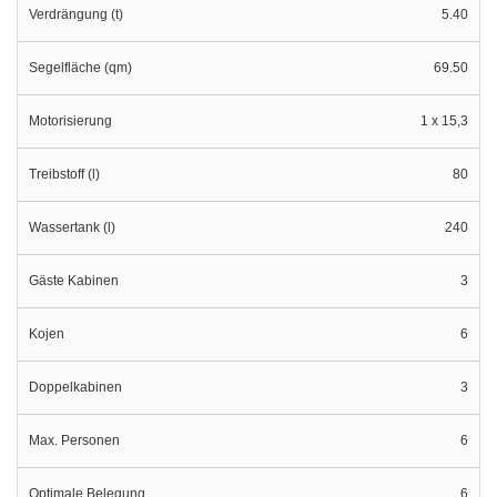
Verdrängung (t)
5.40
Segelfläche (qm)
69.50
Motorisierung
1 x 15,3
Treibstoff (l)
80
Wassertank (l)
240
Gäste Kabinen
3
Kojen
6
Doppelkabinen
3
Max. Personen
6
Optimale Belegung
6