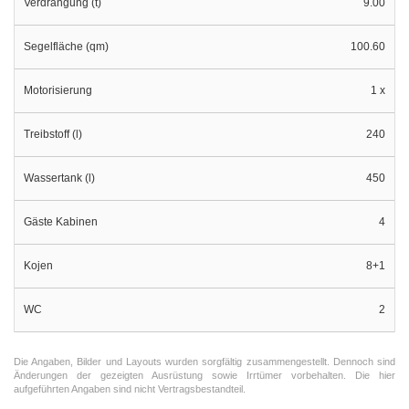
Verdrängung (t)
9.00
Segelfläche (qm)
100.60
Motorisierung
1 x
Treibstoff (l)
240
Wassertank (l)
450
Gäste Kabinen
4
Kojen
8+1
WC
2
Die Angaben, Bilder und Layouts wurden sorgfältig zusammengestellt. Dennoch sind
Änderungen der gezeigten Ausrüstung sowie Irrtümer vorbehalten. Die hier
aufgeführten Angaben sind nicht Vertragsbestandteil.