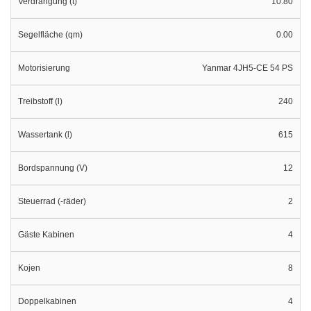
Verdrängung (t)
10.80
Segelfläche (qm)
0.00
Motorisierung
Yanmar 4JH5-CE 54 PS
Treibstoff (l)
240
Wassertank (l)
615
Bordspannung (V)
12
Steuerrad (-räder)
2
Gäste Kabinen
4
Kojen
8
Doppelkabinen
4