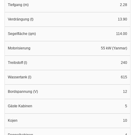
Tiefgang (m)
2.28
Verdrängung (t)
13.90
Segelfläche (qm)
114.00
Motorisierung
55 kW (Yanmar)
Treibstoff (l)
240
Wassertank (l)
615
Bordspannung (V)
12
Gäste Kabinen
5
Kojen
10