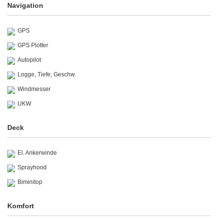
Navigation
GPS
GPS Plotter
Autopilot
Logge, Tiefe, Geschw.
Windmesser
UKW
Deck
El. Ankerwinde
Sprayhood
Biminitop
Komfort