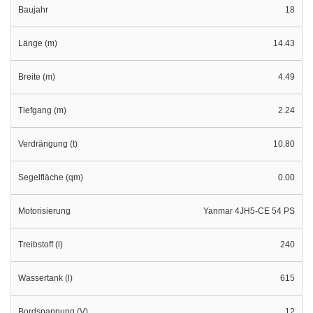
Baujahr
18
Länge (m)
14.43
Breite (m)
4.49
Tiefgang (m)
2.24
Verdrängung (t)
10.80
Segelfläche (qm)
0.00
Motorisierung
Yanmar 4JH5-CE 54 PS
Treibstoff (l)
240
Wassertank (l)
615
Bordspannung (V)
12