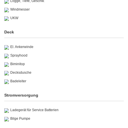
Logge, Tiefe, Geschw.
Windmesser
UKW
Deck
El. Ankerwinde
Sprayhood
Biminitop
Decksdusche
Badeleiter
Stromversorgung
Ladegerät für Service Batterien
Bilge Pumpe