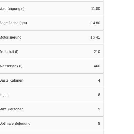
Verdrängung (t)
11.00
Segelfläche (qm)
114.80
Motorisierung
1 x 41
Treibstoff (l)
210
Wassertank (l)
460
Gäste Kabinen
4
Kojen
8
Max. Personen
9
Optimale Belegung
8