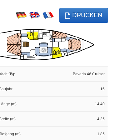
DRUCKEN
Yacht Typ
Bavaria 46 Cruiser
Baujahr
16
Länge (m)
14.40
Breite (m)
4.35
Tiefgang (m)
1.85