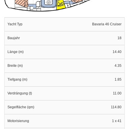
Yacht Typ
Bavaria 46 Cruiser
Baujahr
18
Länge (m)
14.40
Breite (m)
4.35
Tiefgang (m)
1.85
Verdrängung (t)
11.00
Segelfläche (qm)
114.80
Motorisierung
1 x 41