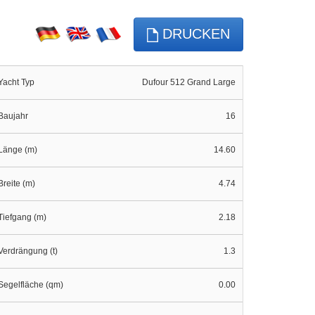
DRUCKEN
Yacht Typ
Dufour 512 Grand Large
Baujahr
16
Länge (m)
14.60
Breite (m)
4.74
Tiefgang (m)
2.18
Verdrängung (t)
1.3
Segelfläche (qm)
0.00