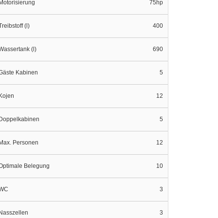
Motorisierung
75hp
Treibstoff (l)
400
Wassertank (l)
690
Gäste Kabinen
5
Kojen
12
Doppelkabinen
5
Max. Personen
12
Optimale Belegung
10
WC
3
Nasszellen
3