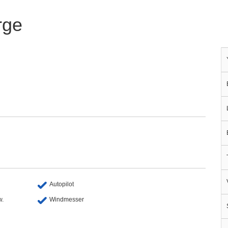
rge
Autopilot
w.
Windmesser