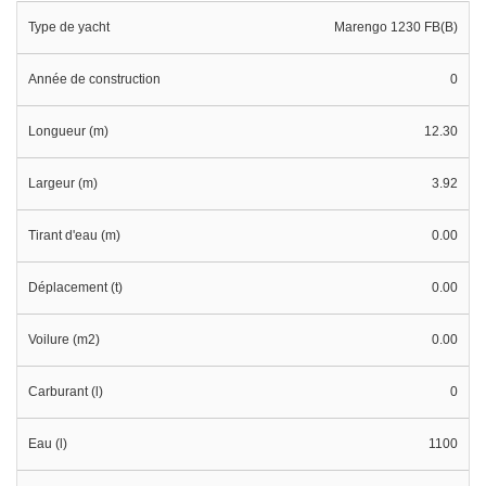
Type de yacht
Marengo 1230 FB(B)
Année de construction
0
Longueur (m)
12.30
Largeur (m)
3.92
Tirant d'eau (m)
0.00
Déplacement (t)
0.00
Voilure (m2)
0.00
Carburant (l)
0
Eau (l)
1100