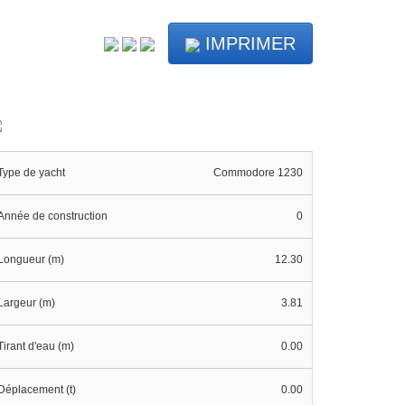
IMPRIMER
Type de yacht
Commodore 1230
Année de construction
0
Longueur (m)
12.30
Largeur (m)
3.81
Tirant d'eau (m)
0.00
Déplacement (t)
0.00