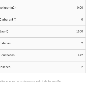
Voilure (m2)
0.00
Carburant (l)
0
Eau (l)
1100
Cabines
2
Couchettes
4+2
Toilettes
2
les et nous nous réservons le droit de les modifier.