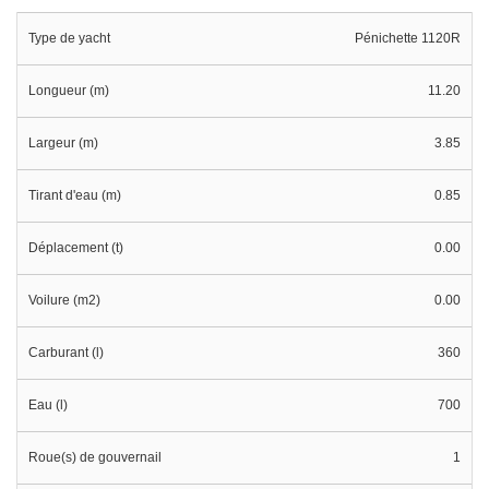
Type de yacht
Pénichette 1120R
Longueur (m)
11.20
Largeur (m)
3.85
Tirant d'eau (m)
0.85
Déplacement (t)
0.00
Voilure (m2)
0.00
Carburant (l)
360
Eau (l)
700
Roue(s) de gouvernail
1