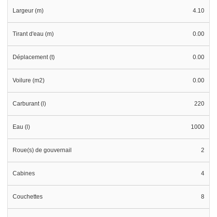
Largeur (m)
4.10
Tirant d'eau (m)
0.00
Déplacement (t)
0.00
Voilure (m2)
0.00
Carburant (l)
220
Eau (l)
1000
Roue(s) de gouvernail
2
Cabines
4
Couchettes
8