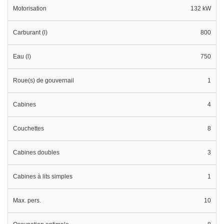
Motorisation
132 kW
Carburant (l)
800
Eau (l)
750
Roue(s) de gouvernail
1
Cabines
4
Couchettes
8
Cabines doubles
3
Cabines à lits simples
1
Max. pers.
10