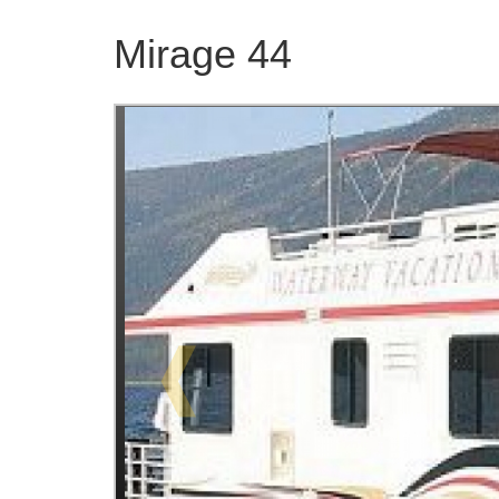
Mirage 44
❰