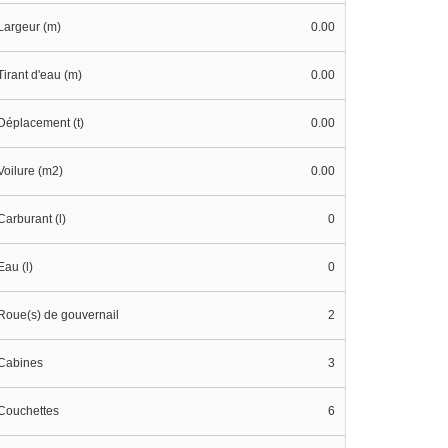
Largeur (m)
0.00
Tirant d'eau (m)
0.00
Déplacement (t)
0.00
Voilure (m2)
0.00
Carburant (l)
0
Eau (l)
0
Roue(s) de gouvernail
2
Cabines
3
Couchettes
6