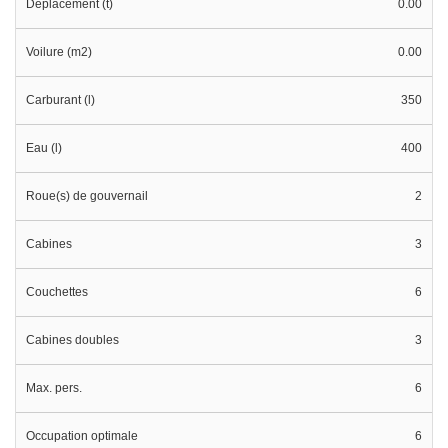
Déplacement (t)
0.00
Voilure (m2)
0.00
Carburant (l)
350
Eau (l)
400
Roue(s) de gouvernail
2
Cabines
3
Couchettes
6
Cabines doubles
3
Max. pers.
6
Occupation optimale
6