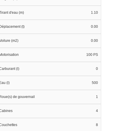
Tirant d'eau (m)
1.10
Déplacement (t)
0.00
Voilure (m2)
0.00
Motorisation
100 PS
Carburant (l)
0
Eau (l)
500
Roue(s) de gouvernail
1
Cabines
4
Couchettes
8