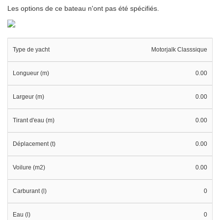
Les options de ce bateau n'ont pas été spécifiés.
Type de yacht
Motorjalk Classsique
Longueur (m)
0.00
Largeur (m)
0.00
Tirant d'eau (m)
0.00
Déplacement (t)
0.00
Voilure (m2)
0.00
Carburant (l)
0
Eau (l)
0