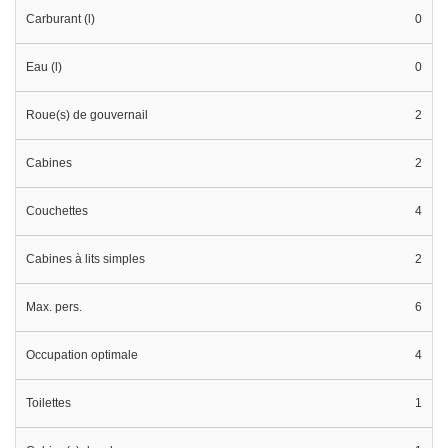
Carburant (l)
0
Eau (l)
0
Roue(s) de gouvernail
2
Cabines
2
Couchettes
4
Cabines à lits simples
2
Max. pers.
6
Occupation optimale
4
Toilettes
1