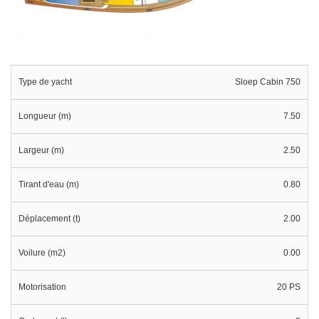
Type de yacht
Sloep Cabin 750
Longueur (m)
7.50
Largeur (m)
2.50
Tirant d'eau (m)
0.80
Déplacement (t)
2.00
Voilure (m2)
0.00
Motorisation
20 PS