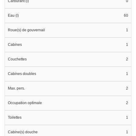
Carburant (l)
0
Eau (l)
60
Roue(s) de gouvernail
1
Cabines
1
Couchettes
2
Cabines doubles
1
Max. pers.
2
Occupation optimale
2
Toilettes
1
Cabine(s) douche
1