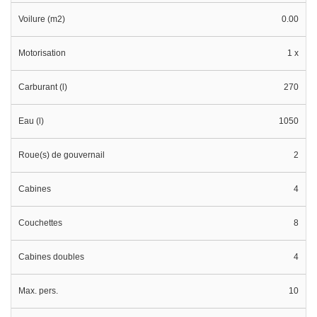
Voilure (m2)
0.00
Motorisation
1 x
Carburant (l)
270
Eau (l)
1050
Roue(s) de gouvernail
2
Cabines
4
Couchettes
8
Cabines doubles
4
Max. pers.
10