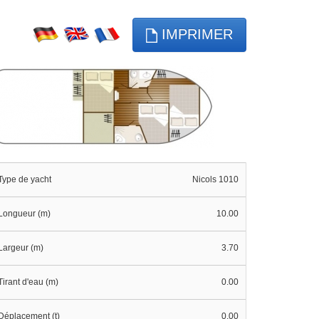
IMPRIMER
Type de yacht
Nicols 1010
Longueur (m)
10.00
Largeur (m)
3.70
Tirant d'eau (m)
0.00
Déplacement (t)
0.00