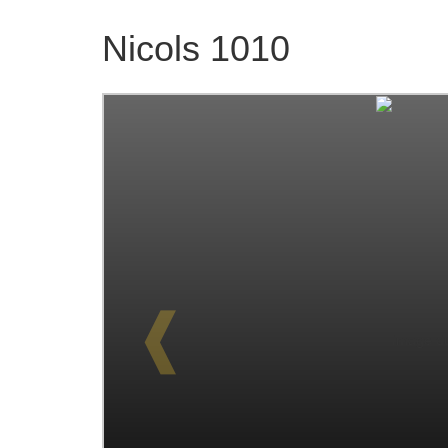
Nicols 1010
❰