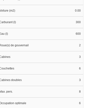
Voilure (m2)
0.00
Carburant (l)
300
Eau (l)
600
Roue(s) de gouvernail
2
Cabines
3
Couchettes
6
Cabines doubles
3
Max. pers.
8
Occupation optimale
6