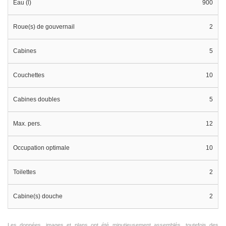
Eau (l)
900
Roue(s) de gouvernail
2
Cabines
5
Couchettes
10
Cabines doubles
5
Max. pers.
12
Occupation optimale
10
Toilettes
2
Cabine(s) douche
2
Les données, images et plans ont été minutieusement assemblés, toutefois des