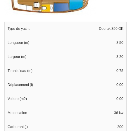
Type de yacht
Doerak 850 OK
Longueur (m)
8.50
Largeur (m)
3.20
Tirant d'eau (m)
0.75
Déplacement (t)
0.00
Voilure (m2)
0.00
Motorisation
36 kw
Carburant (l)
200