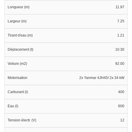
Longueur (m)
11.97
Largeur (m)
7.25
Tirant d'eau (m)
1.21
Déplacement (t)
10.30
Voilure (m2)
92.00
Motorisation
2x Yanmar 4JH45/ 2x 34 kW
Carburant (l)
400
Eau (l)
600
Tension électr. (V)
12