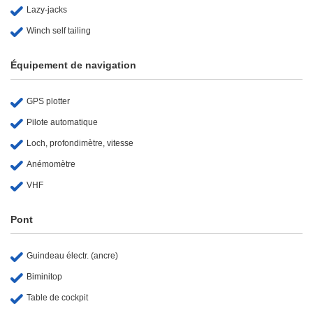
Lazy-jacks
Winch self tailing
Équipement de navigation
GPS plotter
Pilote automatique
Loch, profondimètre, vitesse
Anémomètre
VHF
Pont
Guindeau électr. (ancre)
Biminitop
Table de cockpit