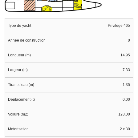
Type de yacht
Privilege 465
Année de construction
0
Longueur (m)
14.95
Largeur (m)
7.33
Tirant d'eau (m)
1.35
Déplacement (t)
0.00
Voilure (m2)
128.00
Motorisation
2 x 30