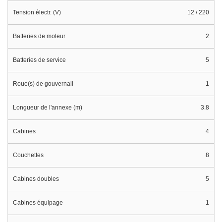
Tension électr. (V)
12 / 220
Batteries de moteur
2
Batteries de service
5
Roue(s) de gouvernail
1
Longueur de l'annexe (m)
3.8
Cabines
4
Couchettes
8
Cabines doubles
5
Cabines équipage
1