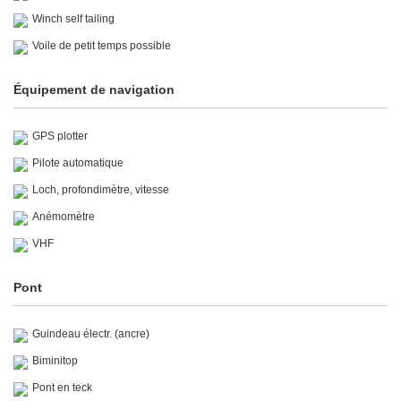
Winch self tailing
Voile de petit temps possible
Équipement de navigation
GPS plotter
Pilote automatique
Loch, profondimètre, vitesse
Anémomètre
VHF
Pont
Guindeau électr. (ancre)
Biminitop
Pont en teck