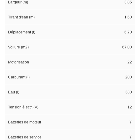
Largeur (m)
3.85
Tirant d'eau (m)
1.60
Déplacement (t)
6.70
Voilure (m2)
67.00
Motorisation
22
Carburant (l)
200
Eau (l)
380
Tension électr. (V)
12
Batteries de moteur
Y
Batteries de service
Y