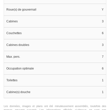
Roue(s) de gouvernail
Y
Cabines
3
Couchettes
6
Cabines doubles
3
Max. pers.
7
Occupation optimale
6
Toilettes
1
Cabine(s) douche
1
Les données, images et plans ont été minutieusement assemblés, toutefois des
erreurs peuvent survenir. Les informations affichés ci-dessus ne sont pas