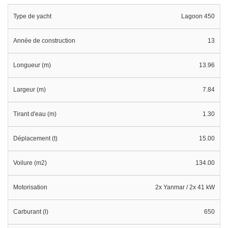
Type de yacht
Lagoon 450
Année de construction
13
Longueur (m)
13.96
Largeur (m)
7.84
Tirant d'eau (m)
1.30
Déplacement (t)
15.00
Voilure (m2)
134.00
Motorisation
2x Yanmar / 2x 41 kW
Carburant (l)
650