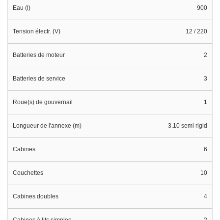
Eau (l)
900
Tension électr. (V)
12 / 220
Batteries de moteur
2
Batteries de service
3
Roue(s) de gouvernail
1
Longueur de l'annexe (m)
3.10 semi rigid
Cabines
6
Couchettes
10
Cabines doubles
4